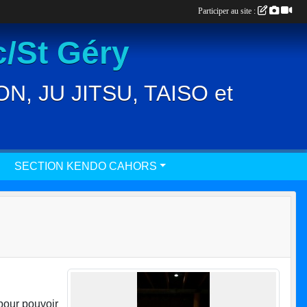
Participer au site :
/St Géry
, JU JITSU, TAISO et
SECTION KENDO CAHORS
pour pouvoir