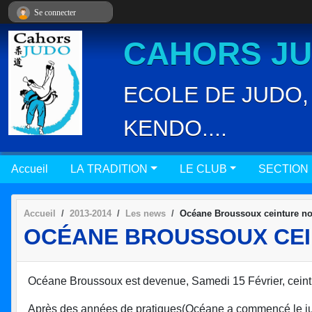
Panneau de gestion des cookies
Se connecter
CAHORS JUD
ECOLE DE JUDO, 
KENDO....
Accueil
LA TRADITION
LE CLUB
SECTION
Accueil
2013-2014
Les news
Océane Broussoux ceinture no
OCÉANE BROUSSOUX CEI
Océane Broussoux est devenue, Samedi 15 Février, ceintu
Après des années de pratiques(Océane a commencé le judo 