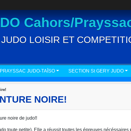
O Cahors/Prayssac
JUDO LOISIR ET COMPETITION
 PRAYSSAC JUDO-TAÎSO
SECTION St GERY JUDO
ire!
NTURE NOIRE!
re noire de judo!!
toute petite), Elle a réussit toutes les épreuves nécéssaires 