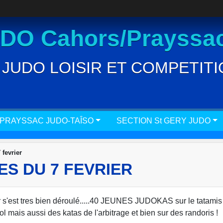
O Cahors/Prayssac
JUDO LOISIR ET COMPETITION
 PRAYSSAC JUDO-TAÎSO
SECTION St GERY JUDO
fevrier
ES DU 7 FEVRIER
 s'est tres bien déroulé.....40 JEUNES JUDOKAS sur le tatamis 
ol mais aussi des katas de l'arbitrage et bien sur des randoris !