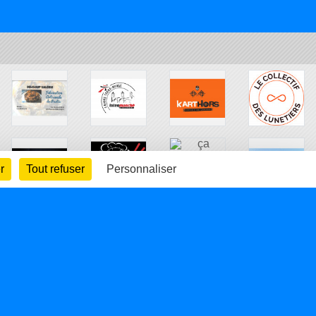
r
Tout refuser
Personnaliser
arte cookies
Gestion des cookies
s légales
Signaler un contenu inapproprié