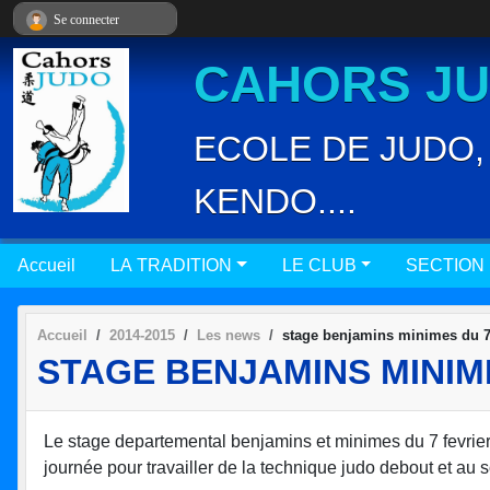
Panneau de gestion des cookies
Se connecter
CAHORS JUD
ECOLE DE JUDO, 
KENDO....
Accueil
LA TRADITION
LE CLUB
SECTION
Accueil
2014-2015
Les news
stage benjamins minimes du 7 
STAGE BENJAMINS MINIM
Le stage departemental benjamins et minimes du 7 fevrier
journée pour travailler de la technique judo debout et au s