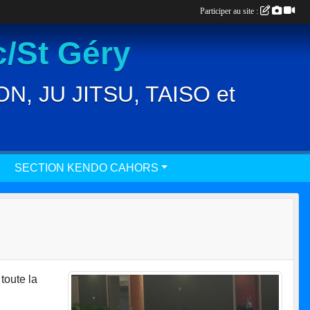
Participer au site :
/St Géry
, JU JITSU, TAISO et
SECTION KENDO CAHORS
toute la