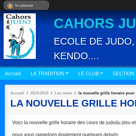
Panneau de gestion des cookies
Se connecter
CAHORS JUD
ECOLE DE JUDO, 
KENDO....
Accueil
LA TRADITION
LE CLUB
SECTION
Accueil
2015-2016
Les news
la nouvelle grille horaire pour 
LA NOUVELLE GRILLE HO
Voici la nouvelle grille horaire des cours de judo/ju jitsu
nous vous rappelons également quelques details: