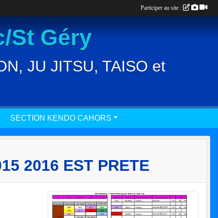
Participer au site :
/St Géry
, JU JITSU, TAISO et
SECTION KENDO CAHORS
15 2016 EST PRETE