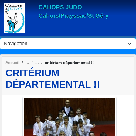
Panneau de gestion des cookies
CAHORS JUDO
Cahors/Prayssac/St Géry
Accueil
critérium départemental !!
CRITÉRIUM
DÉPARTEMENTAL !!