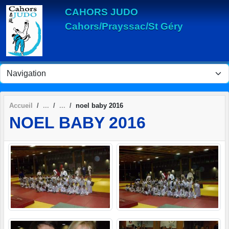
Panneau de gestion des cookies
CAHORS JUDO
Cahors/Prayssac/St Géry
Accueil
noel baby 2016
NOEL BABY 2016