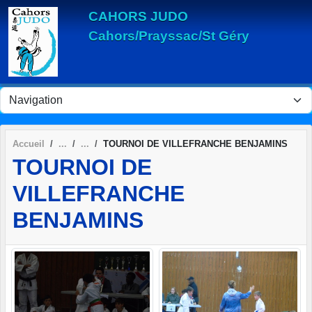
Panneau de gestion des cookies
CAHORS JUDO
Cahors/Prayssac/St Géry
Accueil
TOURNOI DE VILLEFRANCHE BENJAMINS
TOURNOI DE
VILLEFRANCHE
BENJAMINS