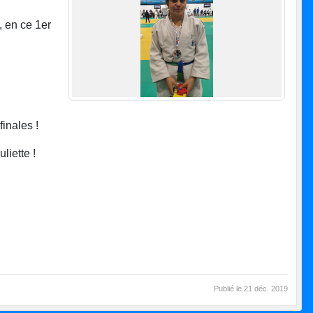
, en ce 1er
finales !
liette !
Publié le
21 déc. 2019