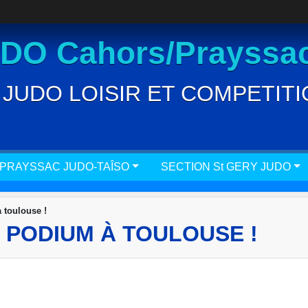
O Cahors/Prayssac
JUDO LOISIR ET COMPETITION
 PRAYSSAC JUDO-TAÎSO
SECTION St GERY JUDO
à toulouse !
 PODIUM À TOULOUSE !