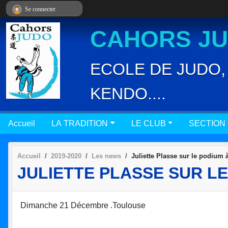
Panneau de gestion des cookies
Se connecter
CAHORS JUD
ECOLE DE JUDO, 
KENDO....
Accueil
LA TRADITION
LE CLUB
SECTION
Accueil
2019-2020
Les news
Juliette Plasse sur le podium 
JULIETTE PLASSE SUR LE
Dimanche 21 Décembre .Toulouse