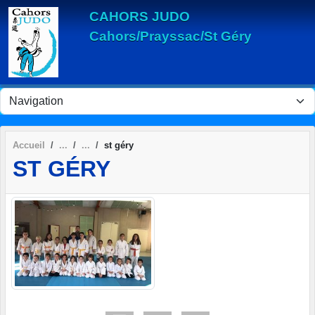
Panneau de gestion des cookies
CAHORS JUDO
Cahors/Prayssac/St Géry
Accueil
st géry
ST GÉRY