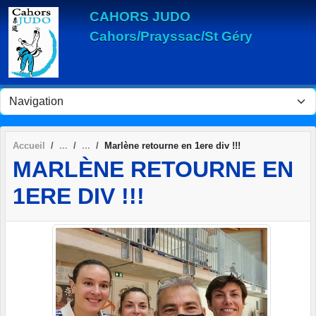
Panneau de gestion des cookies
CAHORS JUDO
Cahors/Prayssac/St Géry
Accueil
Marlène retourne en 1ere div !!!
MARLÈNE RETOURNE EN
1ERE DIV !!!