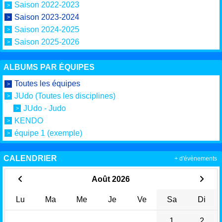
Saison 2022-2023
Saison 2023-2024
Saison 2024-2025
Saison 2025-2026
ALBUMS PAR ÉQUIPES
Toutes les équipes
JUdo (Toutes les disciplines)
JUdo - Judo
KENDO
équipe 1 (exemple)
CALENDRIER
+ d'évènements
Août 2026
Lu
Ma
Me
Je
Ve
Sa
Di
1
2