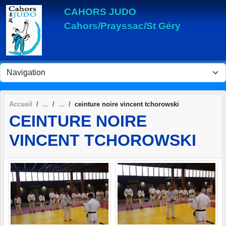
Panneau de gestion des cookies
CAHORS JUDO
Cahors/Prayssac/St Géry
Accueil
ceinture noire vincent tchorowski
CEINTURE NOIRE
VINCENT TCHOROWSKI