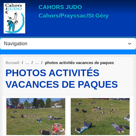
Panneau de gestion des cookies
CAHORS JUDO
Cahors/Prayssac/St Géry
Accueil
photos activités vacances de paques
PHOTOS ACTIVITÉS
VACANCES DE PAQUES